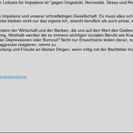
 Leitsatz für Impatiens ist “gegen Ungeduld, Nervosität, Stress und Rei
 Impatiens und unserer schnelllebigen Gesellschaft. Es muss alles schn
e bleiben nicht nur das eigene Ich, sowohl beruflich als auch privat, s
ystem der Wirtschaft und der Banken, die uns auf den Wert des Gelde
ung. Weshalb werden die so immens wichtigen sozialen Berufe wie Kra
n Depressionen oder Burnout? Nicht nur Erwachsene leiden daran, sond
aggressiv reagieren, nimmt zu.
holung und Freude an kleinen Dingen, wenn nötig mit der Bachblüte Impa
 Dauereinnahme