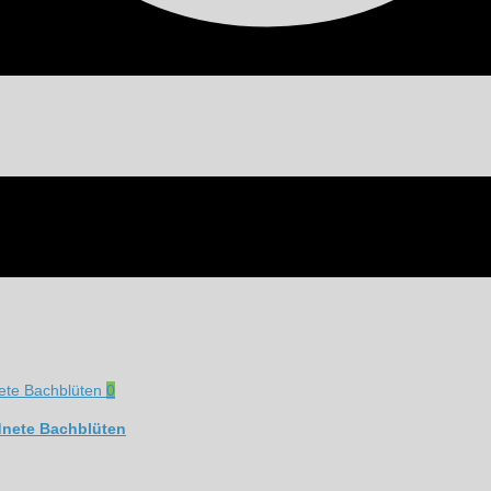
0
dnete Bachblüten