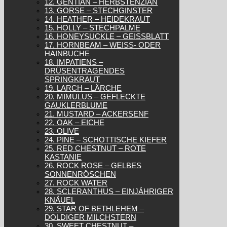
12. GENTIAN – HERBSTENZIAN
13. GORSE – STECHGINSTER
14. HEATHER – HEIDEKRAUT
15. HOLLY – STECHPALME
16. HONEYSUCKLE – GEISSBLATT
17. HORNBEAM – WEISS- ODER H
AINBUCHE
18. IMPATIENS –
DRÜSENTRAGENDES
SPRINGKRAUT
19. LARCH – LÄRCHE
20. MIMULUS – GEFLECKTE
GAUKLERBLUME
21. MUSTARD – ACKERSENF
22. OAK – EICHE
23. OLIVE
24. PINE – SCHOTTISCHE KIEFER
25. RED CHESTNUT – ROTE
KASTANIE
26. ROCK ROSE – GELBES
SONNENRÖSCHEN
27. ROCK WATER
28. SCLERANTHUS – EINJÄHRIGER
KNÄUEL
29. STAR OF BETHLEHEM –
DOLDIGER MILCHSTERN
30. SWEET CHESTNUT –