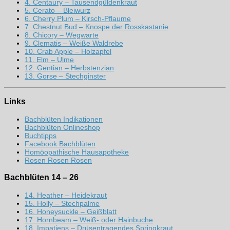
4. Centaury – Tausendgüldenkraut
5. Cerato – Bleiwurz
6. Cherry Plum – Kirsch-Pflaume
7. Chestnut Bud – Knospe der Rosskastanie
8. Chicory – Wegwarte
9. Clematis – Weiße Waldrebe
10. Crab Apple – Holzapfel
11. Elm – Ulme
12. Gentian – Herbstenzian
13. Gorse – Stechginster
Links
Bachblüten Indikationen
Bachblüten Onlineshop
Buchtipps
Facebook Bachblüten
Homöopathische Hausapotheke
Rosen Rosen Rosen
Bachblüten 14 – 26
14. Heather – Heidekraut
15. Holly – Stechpalme
16. Honeysuckle – Geißblatt
17. Hornbeam – Weiß- oder Hainbuche
18. Impatiens – Drüsentragendes Springkraut