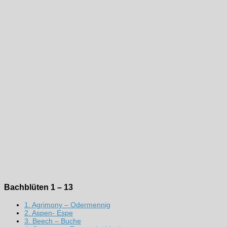
Bachblüten 1 – 13
1. Agrimony – Odermennig
2. Aspen- Espe
3. Beech – Buche