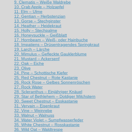
9. Clematis – Weiße Waldrebe
10. Crab Apple – Holzapfel
11. Elm – Ulme
12. Gentian – Herbstenzian
13. Gorse – Stechginster
14. Heather – Heidekraut
15. Holly – Stechpalme
16. Honeysuckle – Geißblatt
17. Hornbeam – Weiß- oder Hainbuche
18. Impatiens – Drüsentragendes Springkraut
19. Larch – Lärche
20. Mimulus – Gefleckte Gauklerblume
21. Mustard – Ackersenf
22. Oak – Eiche
23. Olive
24. Pine – Schottische Kiefer
25. Red Chestnut – Rote Kastanie
26. Rock Rose – Gelbes Sonnenröschen
27. Rock Water
28. Scleranthus – Einjähriger Knäuel
29. Star of Bethlehem – Doldiger Milchstern
30. Sweet Chestnut – Esskastanie
31. Vervain – Eisenkraut
32. Vine – Weinrebe
33. Walnut – Walnuss
34. Water Violet – Sumpfwasserfeder
35. White Chestnut – Rosskastanie
36. Wild Oat – Waldtrespe