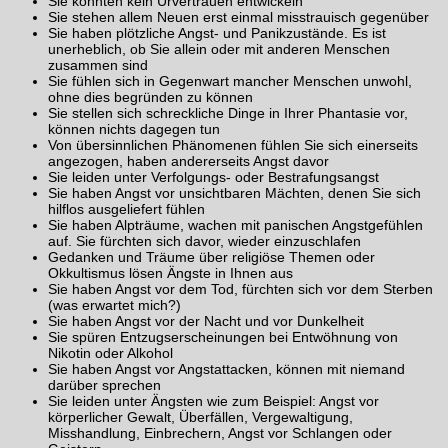
Sie konnten kein Urvertrauen entwickeln
Sie stehen allem Neuen erst einmal misstrauisch gegenüber
Sie haben plötzliche Angst- und Panikzustände. Es ist
unerheblich, ob Sie allein oder mit anderen Menschen
zusammen sind
Sie fühlen sich in Gegenwart mancher Menschen unwohl,
ohne dies begründen zu können
Sie stellen sich schreckliche Dinge in Ihrer Phantasie vor,
können nichts dagegen tun
Von übersinnlichen Phänomenen fühlen Sie sich einerseits
angezogen, haben andererseits Angst davor
Sie leiden unter Verfolgungs- oder Bestrafungsangst
Sie haben Angst vor unsichtbaren Mächten, denen Sie sich
hilflos ausgeliefert fühlen
Sie haben Alpträume, wachen mit panischen Angstgefühlen
auf. Sie fürchten sich davor, wieder einzuschlafen
Gedanken und Träume über religiöse Themen oder
Okkultismus lösen Ängste in Ihnen aus
Sie haben Angst vor dem Tod, fürchten sich vor dem Sterben
(was erwartet mich?)
Sie haben Angst vor der Nacht und vor Dunkelheit
Sie spüren Entzugserscheinungen bei Entwöhnung von
Nikotin oder Alkohol
Sie haben Angst vor Angstattacken, können mit niemand
darüber sprechen
Sie leiden unter Ängsten wie zum Beispiel: Angst vor
körperlicher Gewalt, Überfällen, Vergewaltigung,
Misshandlung, Einbrechern, Angst vor Schlangen oder