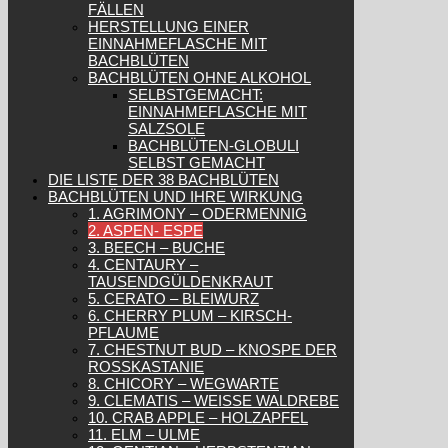
FÄLLEN
HERSTELLUNG EINER
EINNAHMEFLASCHE MIT
BACHBLÜTEN
BACHBLÜTEN OHNE ALKOHOL
SELBSTGEMACHT:
EINNAHMEFLASCHE MIT
SALZSOLE
BACHBLÜTEN-GLOBULI
SELBST GEMACHT
DIE LISTE DER 38 BACHBLÜTEN
BACHBLÜTEN UND IHRE WIRKUNG
1. AGRIMONY – ODERMENNIG
2. ASPEN- ESPE
3. BEECH – BUCHE
4. CENTAURY –
TAUSENDGÜLDENKRAUT
5. CERATO – BLEIWURZ
6. CHERRY PLUM – KIRSCH-
PFLAUME
7. CHESTNUT BUD – KNOSPE DER
ROSSKASTANIE
8. CHICORY – WEGWARTE
9. CLEMATIS – WEISSE WALDREBE
10. CRAB APPLE – HOLZAPFEL
11. ELM – ULME