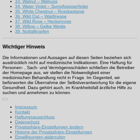
33. Walnut – Walnuss
34. Water Violet – Sumpfwasserfeder
35. White Chestnut – Rosskastanie
36. Wild Oat – Waldtrespe
37. Wild Rose – Heckenrose
38. Willow – Gelbe Weide
39. Notfalltropfen
Wichtiger Hinweis
Die Informationen und Aussagen auf diesen Seiten beziehen sich
ausdrücklich nicht auf medizinische Indikationen. Eine Haftung für
Personen- , Sach- und Vermögensschäden schließen die Betreiber
der Homepage aus, wir stellen die Notwendigkeit einer
medizinischen Behandlung nicht in Frage. Im Gegenteil, wir
befürworten die Übernahme der Selbstverantwortung für die eigene
Gesundheit. Dazu gehört auch, im Krankheitsfall ärztliche Hilfe zu
suchen und annehmen zu können.
Impressum
Kontakt
Haftungsausschluss
Datenschutz
Privatsphäre-Einstellungen ändern
Historie der Privatsphäre-Einstellungen
Einwilligungen widerrufen