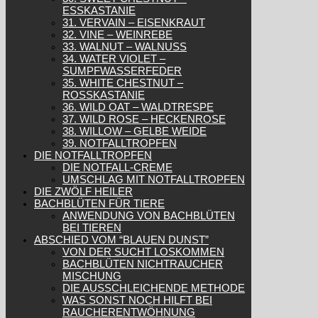
ESSKASTANIE
31. VERVAIN – EISENKRAUT
32. VINE – WEINREBE
33. WALNUT – WALNUSS
34. WATER VIOLET –
SUMPFWASSERFEDER
35. WHITE CHESTNUT –
ROSSKASTANIE
36. WILD OAT – WALDTRESPE
37. WILD ROSE – HECKENROSE
38. WILLOW – GELBE WEIDE
39. NOTFALLTROPFEN
DIE NOTFALLTROPFEN
DIE NOTFALL-CREME
UMSCHLAG MIT NOTFALLTROPFEN
DIE ZWÖLF HEILER
BACHBLÜTEN FÜR TIERE
ANWENDUNG VON BACHBLÜTEN
BEI TIEREN
ABSCHIED VOM “BLAUEN DUNST”
VON DER SUCHT LOSKOMMEN
BACHBLÜTEN NICHTRAUCHER
MISCHUNG
DIE AUSSCHLEICHENDE METHODE
WAS SONST NOCH HILFT BEI
RAUCHERENTWÖHNUNG