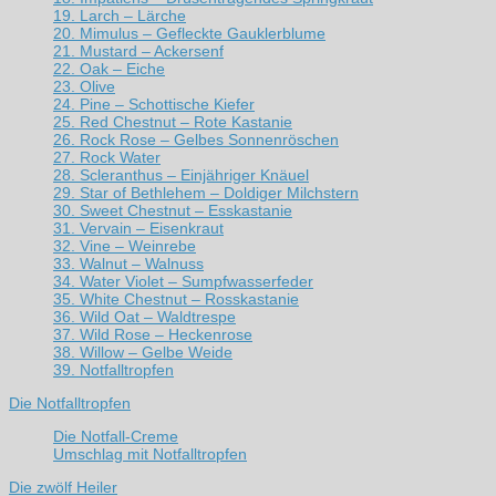
19. Larch – Lärche
20. Mimulus – Gefleckte Gauklerblume
21. Mustard – Ackersenf
22. Oak – Eiche
23. Olive
24. Pine – Schottische Kiefer
25. Red Chestnut – Rote Kastanie
26. Rock Rose – Gelbes Sonnenröschen
27. Rock Water
28. Scleranthus – Einjähriger Knäuel
29. Star of Bethlehem – Doldiger Milchstern
30. Sweet Chestnut – Esskastanie
31. Vervain – Eisenkraut
32. Vine – Weinrebe
33. Walnut – Walnuss
34. Water Violet – Sumpfwasserfeder
35. White Chestnut – Rosskastanie
36. Wild Oat – Waldtrespe
37. Wild Rose – Heckenrose
38. Willow – Gelbe Weide
39. Notfalltropfen
Die Notfalltropfen
Die Notfall-Creme
Umschlag mit Notfalltropfen
Die zwölf Heiler