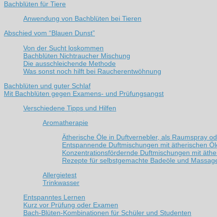
Bachblüten für Tiere
Anwendung von Bachblüten bei Tieren
Abschied vom “Blauen Dunst”
Von der Sucht loskommen
Bachblüten Nichtraucher Mischung
Die ausschleichende Methode
Was sonst noch hilft bei Raucherentwöhnung
Bachblüten und guter Schlaf
Mit Bachblüten gegen Examens- und Prüfungsangst
Verschiedene Tipps und Hilfen
Aromatherapie
Ätherische Öle in Duftvernebler, als Raumspray od
Entspannende Duftmischungen mit ätherischen Ö
Konzentrationsfördernde Duftmischungen mit äthe
Rezepte für selbstgemachte Badeöle und Massag
Allergietest
Trinkwasser
Entspanntes Lernen
Kurz vor Prüfung oder Examen
Bach-Blüten-Kombinationen für Schüler und Studenten