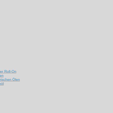
er Roll-On
len
rischen Ölen
eöl