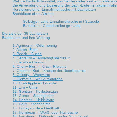
Welche Bach-Blütenmittel, welche Hersteller sind empfehlensw
Die Anwendung und Dosierung der Bach-Blüten in akuten Fäll
Herstellung einer Einnahmeflasche mit Bachblüten
Bachblüten ohne Alkohol
Selbstgemacht: Einnahmeflasche mit Salzsole
Bachblüten-Globuli selbst gemacht
Die Liste der 38 Bachblüten
Bachblüten und ihre Wirkung
1. Agrimony – Odermennig
2. Aspen- Espe
3. Beech – Buche
4. Centaury – Tausendgüldenkraut
5. Cerato – Bleiwurz
6. Cherry Plum – Kirsch-Pflaume
7. Chestnut Bud – Knospe der Rosskastanie
8. Chicory – Wegwarte
9. Clematis – Weiße Waldrebe
10. Crab Apple – Holzapfel
11. Elm – Ulme
12. Gentian – Herbstenzian
13. Gorse – Stechginster
14. Heather – Heidekraut
15. Holly – Stechpalme
16. Honeysuckle – Geißblatt
17. Hornbeam – Weiß- oder Hainbuche
18. Impatiens – Drüsentragendes Springkraut