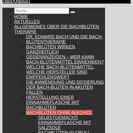
Navigation
HOME
AKTUELLES
ALLGEMEINES ÜBER DIE BACHBLÜTEN
THERAPIE
DR. EDWARD BACH UND DIE BACH-
BLÜTENTHERAPIE
BACHBLÜTEN WIRKEN
GANZHEITLICH
GEGENANZEIGEN – WER KANN
BACH-BLÜTENMITTEL EINNEHMEN?
WELCHE BACH-BLÜTENMITTEL,
WELCHE HERSTELLER SIND
EMPFEHLENSWERT
DIE ANWENDUNG UND DOSIERUNG
DER BACH-BLÜTEN IN AKUTEN
FÄLLEN
HERSTELLUNG EINER
EINNAHMEFLASCHE MIT
BACHBLÜTEN
BACHBLÜTEN OHNE ALKOHOL
SELBSTGEMACHT:
EINNAHMEFLASCHE MIT
SALZSOLE
BACHBLÜTEN-GLOBULI