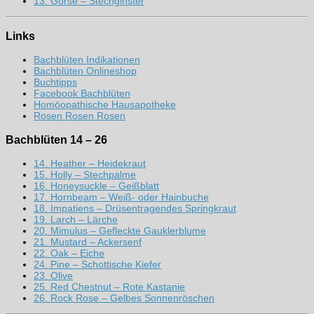
13. Gorse – Stechginster
Links
Bachblüten Indikationen
Bachblüten Onlineshop
Buchtipps
Facebook Bachblüten
Homöopathische Hausapotheke
Rosen Rosen Rosen
Bachblüten 14 – 26
14. Heather – Heidekraut
15. Holly – Stechpalme
16. Honeysuckle – Geißblatt
17. Hornbeam – Weiß- oder Hainbuche
18. Impatiens – Drüsentragendes Springkraut
19. Larch – Lärche
20. Mimulus – Gefleckte Gauklerblume
21. Mustard – Ackersenf
22. Oak – Eiche
24. Pine – Schottische Kiefer
23. Olive
25. Red Chestnut – Rote Kastanie
26. Rock Rose – Gelbes Sonnenröschen