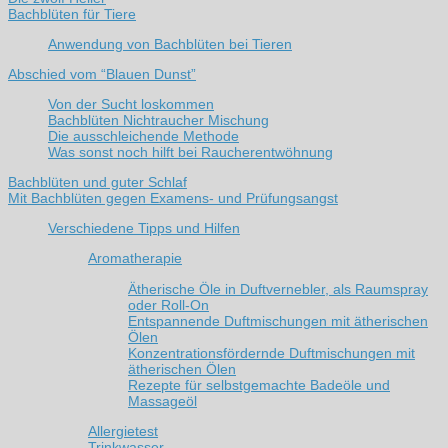
Bachblüten für Tiere
Anwendung von Bachblüten bei Tieren
Abschied vom “Blauen Dunst”
Von der Sucht loskommen
Bachblüten Nichtraucher Mischung
Die ausschleichende Methode
Was sonst noch hilft bei Raucherentwöhnung
Bachblüten und guter Schlaf
Mit Bachblüten gegen Examens- und Prüfungsangst
Verschiedene Tipps und Hilfen
Aromatherapie
Ätherische Öle in Duftvernebler, als Raumspray
oder Roll-On
Entspannende Duftmischungen mit ätherischen
Ölen
Konzentrationsfördernde Duftmischungen mit
ätherischen Ölen
Rezepte für selbstgemachte Badeöle und
Massageöl
Allergietest
Trinkwasser