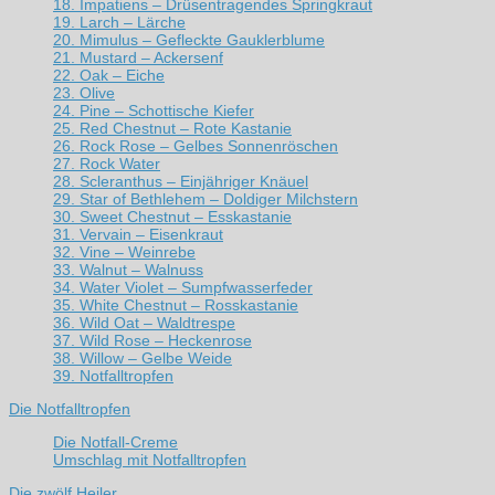
18. Impatiens – Drüsentragendes Springkraut
19. Larch – Lärche
20. Mimulus – Gefleckte Gauklerblume
21. Mustard – Ackersenf
22. Oak – Eiche
23. Olive
24. Pine – Schottische Kiefer
25. Red Chestnut – Rote Kastanie
26. Rock Rose – Gelbes Sonnenröschen
27. Rock Water
28. Scleranthus – Einjähriger Knäuel
29. Star of Bethlehem – Doldiger Milchstern
30. Sweet Chestnut – Esskastanie
31. Vervain – Eisenkraut
32. Vine – Weinrebe
33. Walnut – Walnuss
34. Water Violet – Sumpfwasserfeder
35. White Chestnut – Rosskastanie
36. Wild Oat – Waldtrespe
37. Wild Rose – Heckenrose
38. Willow – Gelbe Weide
39. Notfalltropfen
Die Notfalltropfen
Die Notfall-Creme
Umschlag mit Notfalltropfen
Die zwölf Heiler