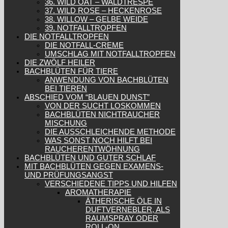
36. WILD OAT – WALDTRESPE
37. WILD ROSE – HECKENROSE
38. WILLOW – GELBE WEIDE
39. NOTFALLTROPFEN
DIE NOTFALLTROPFEN
DIE NOTFALL-CREME
UMSCHLAG MIT NOTFALLTROPFEN
DIE ZWÖLF HEILER
BACHBLÜTEN FÜR TIERE
ANWENDUNG VON BACHBLÜTEN
BEI TIEREN
ABSCHIED VOM “BLAUEN DUNST”
VON DER SUCHT LOSKOMMEN
BACHBLÜTEN NICHTRAUCHER
MISCHUNG
DIE AUSSCHLEICHENDE METHODE
WAS SONST NOCH HILFT BEI
RAUCHERENTWÖHNUNG
BACHBLÜTEN UND GUTER SCHLAF
MIT BACHBLÜTEN GEGEN EXAMENS-
UND PRÜFUNGSANGST
VERSCHIEDENE TIPPS UND HILFEN
AROMATHERAPIE
ÄTHERISCHE ÖLE IN
DUFTVERNEBLER, ALS
RAUMSPRAY ODER
ROLL-ON