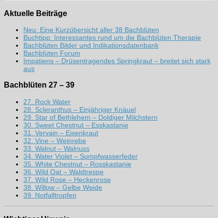
Aktuelle Beiträge
Neu: Eine Kurzübersicht aller 38 Bachblüten
Buchtipp: Interessantes rund um die Bachblüten Therapie
Bachblüten Bilder und Indikationsdatenbank
Bachblüten Forum
Impatiens – Drüsentragendes Springkraut – breitet sich stark
aus
Bachblüten 27 – 39
27. Rock Water
28. Scleranthus – Einjähriger Knäuel
29. Star of Bethlehem – Doldiger Milchstern
30. Sweet Chestnut – Esskastanie
31. Vervain – Eisenkraut
32. Vine – Weinrebe
33. Walnut – Walnuss
34. Water Violet – Sumpfwasserfeder
35. White Chestnut – Rosskastanie
36. Wild Oat – Waldtrespe
37. Wild Rose – Heckenrose
38. Willow – Gelbe Weide
39. Notfalltropfen