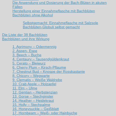
Die Anwendung und Dosierung der Bach-Blüten in akuten
Fällen
Herstellung einer Einnahmeflasche mit Bachblüten
Bachblüten ohne Alkohol
Selbstgemacht: Einnahmeflasche mit Salzsole
Bachblüten-Globuli selbst gemacht
Die Liste der 38 Bachblüten
Bachblüten und ihre Wirkung
1. Agrimony – Odermennig
2. Aspen- Espe
3. Beech – Buche
4. Centaury – Tausendgüldenkraut
5. Cerato – Bleiwurz
6. Cherry Plum – Kirsch-Pflaume
7. Chestnut Bud – Knospe der Rosskastanie
8. Chicory – Wegwarte
9. Clematis – Weiße Waldrebe
10. Crab Apple – Holzapfel
11. Elm – Ulme
12. Gentian – Herbstenzian
13. Gorse – Stechginster
14. Heather – Heidekraut
15. Holly – Stechpalme
16. Honeysuckle – Geißblatt
17. Hornbeam – Weiß- oder Hainbuche