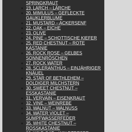
SPRINGKRAUT
19. LARCH – LÄRCHE
20. MIMULUS – GEFLECKTE
GAUKLERBLUME
21. MUSTARD – ACKERSENF
22. OAK – EICHE
23. OLIVE
24. PINE – SCHOTTISCHE KIEFER
25. RED CHESTNUT – ROTE
KASTANIE
26. ROCK ROSE – GELBES
SONNENRÖSCHEN
27. ROCK WATER
28. SCLERANTHUS – EINJÄHRIGER
KNÄUEL
29. STAR OF BETHLEHEM –
DOLDIGER MILCHSTERN
30. SWEET CHESTNUT –
ESSKASTANIE
31. VERVAIN – EISENKRAUT
32. VINE – WEINREBE
33. WALNUT – WALNUSS
34. WATER VIOLET –
SUMPFWASSERFEDER
35. WHITE CHESTNUT –
ROSSKASTANIE