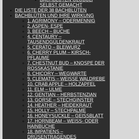
SELBST GEMACHT
DIE LISTE DER 38 BACHBLÜTEN
BACHBLÜTEN UND IHRE WIRKUNG
1. AGRIMONY – ODERMENNIG
2. ASPEN- ESPE
3. BEECH – BUCHE
4. CENTAURY –
TAUSENDGÜLDENKRAUT
5. CERATO – BLEIWURZ
6. CHERRY PLUM – KIRSCH-
PFLAUME
7. CHESTNUT BUD – KNOSPE DER
ROSSKASTANIE
8. CHICORY – WEGWARTE
9. CLEMATIS – WEISSE WALDREBE
10. CRAB APPLE – HOLZAPFEL
11. ELM – ULME
12. GENTIAN – HERBSTENZIAN
13. GORSE – STECHGINSTER
14. HEATHER – HEIDEKRAUT
15. HOLLY – STECHPALME
16. HONEYSUCKLE – GEISSBLATT
17. HORNBEAM – WEISS- ODER H
AINBUCHE
18. IMPATIENS –
DRÜSENTRAGENDES