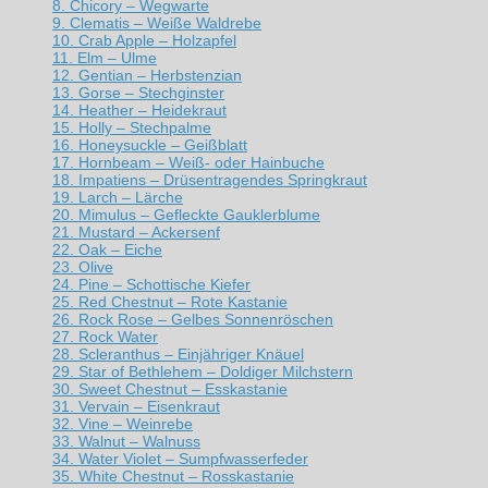
8. Chicory – Wegwarte
9. Clematis – Weiße Waldrebe
10. Crab Apple – Holzapfel
11. Elm – Ulme
12. Gentian – Herbstenzian
13. Gorse – Stechginster
14. Heather – Heidekraut
15. Holly – Stechpalme
16. Honeysuckle – Geißblatt
17. Hornbeam – Weiß- oder Hainbuche
18. Impatiens – Drüsentragendes Springkraut
19. Larch – Lärche
20. Mimulus – Gefleckte Gauklerblume
21. Mustard – Ackersenf
22. Oak – Eiche
23. Olive
24. Pine – Schottische Kiefer
25. Red Chestnut – Rote Kastanie
26. Rock Rose – Gelbes Sonnenröschen
27. Rock Water
28. Scleranthus – Einjähriger Knäuel
29. Star of Bethlehem – Doldiger Milchstern
30. Sweet Chestnut – Esskastanie
31. Vervain – Eisenkraut
32. Vine – Weinrebe
33. Walnut – Walnuss
34. Water Violet – Sumpfwasserfeder
35. White Chestnut – Rosskastanie