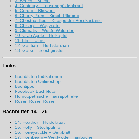
3. Beech – Buche
4. Centaury – Tausendgüldenkraut
5. Cerato – Bleiwurz
6. Cherry Plum – Kirsch-Pflaume
7. Chestnut Bud – Knospe der Rosskastanie
8. Chicory – Wegwarte
9. Clematis – Weiße Waldrebe
10. Crab Apple – Holzapfel
11. Elm – Ulme
12. Gentian – Herbstenzian
13. Gorse – Stechginster
Links
Bachblüten Indikationen
Bachblüten Onlineshop
Buchtipps
Facebook Bachblüten
Homöopathische Hausapotheke
Rosen Rosen Rosen
Bachblüten 14 – 26
14. Heather – Heidekraut
15. Holly – Stechpalme
16. Honeysuckle – Geißblatt
17. Hornbeam – Weiß- oder Hainbuche