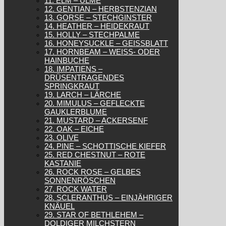
11. ELM – ULME
12. GENTIAN – HERBSTENZIAN
13. GORSE – STECHGINSTER
14. HEATHER – HEIDEKRAUT
15. HOLLY – STECHPALME
16. HONEYSUCKLE – GEISSBLATT
17. HORNBEAM – WEISS- ODER H
AINBUCHE
18. IMPATIENS –
DRÜSENTRAGENDES
SPRINGKRAUT
19. LARCH – LÄRCHE
20. MIMULUS – GEFLECKTE
GAUKLERBLUME
21. MUSTARD – ACKERSENF
22. OAK – EICHE
23. OLIVE
24. PINE – SCHOTTISCHE KIEFER
25. RED CHESTNUT – ROTE
KASTANIE
26. ROCK ROSE – GELBES
SONNENRÖSCHEN
27. ROCK WATER
28. SCLERANTHUS – EINJÄHRIGER
KNÄUEL
29. STAR OF BETHLEHEM –
DOLDIGER MILCHSTERN