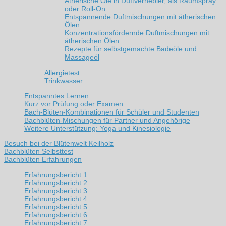
Ätherische Öle in Duftvernebler, als Raumspray
oder Roll-On
Entspannende Duftmischungen mit ätherischen
Ölen
Konzentrationsfördernde Duftmischungen mit
ätherischen Ölen
Rezepte für selbstgemachte Badeöle und
Massageöl
Allergietest
Trinkwasser
Entspanntes Lernen
Kurz vor Prüfung oder Examen
Bach-Blüten-Kombinationen für Schüler und Studenten
Bachblüten-Mischungen für Partner und Angehörige
Weitere Unterstützung: Yoga und Kinesiologie
Besuch bei der Blütenwelt Keilholz
Bachblüten Selbsttest
Bachblüten Erfahrungen
Erfahrungsbericht 1
Erfahrungsbericht 2
Erfahrungsbericht 3
Erfahrungsbericht 4
Erfahrungsbericht 5
Erfahrungsbericht 6
Erfahrungsbericht 7