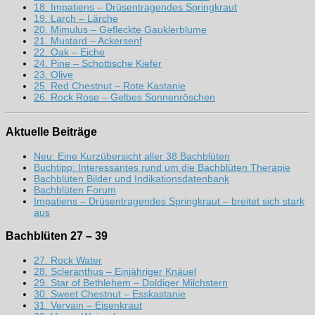
18. Impatiens – Drüsentragendes Springkraut
19. Larch – Lärche
20. Mimulus – Gefleckte Gauklerblume
21. Mustard – Ackersenf
22. Oak – Eiche
24. Pine – Schottische Kiefer
23. Olive
25. Red Chestnut – Rote Kastanie
26. Rock Rose – Gelbes Sonnenröschen
Aktuelle Beiträge
Neu: Eine Kurzübersicht aller 38 Bachblüten
Buchtipp: Interessantes rund um die Bachblüten Therapie
Bachblüten Bilder und Indikationsdatenbank
Bachblüten Forum
Impatiens – Drüsentragendes Springkraut – breitet sich stark
aus
Bachblüten 27 – 39
27. Rock Water
28. Scleranthus – Einjähriger Knäuel
29. Star of Bethlehem – Doldiger Milchstern
30. Sweet Chestnut – Esskastanie
31. Vervain – Eisenkraut