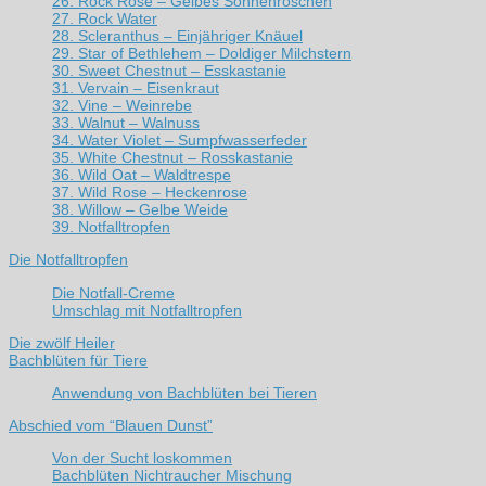
26. Rock Rose – Gelbes Sonnenröschen
27. Rock Water
28. Scleranthus – Einjähriger Knäuel
29. Star of Bethlehem – Doldiger Milchstern
30. Sweet Chestnut – Esskastanie
31. Vervain – Eisenkraut
32. Vine – Weinrebe
33. Walnut – Walnuss
34. Water Violet – Sumpfwasserfeder
35. White Chestnut – Rosskastanie
36. Wild Oat – Waldtrespe
37. Wild Rose – Heckenrose
38. Willow – Gelbe Weide
39. Notfalltropfen
Die Notfalltropfen
Die Notfall-Creme
Umschlag mit Notfalltropfen
Die zwölf Heiler
Bachblüten für Tiere
Anwendung von Bachblüten bei Tieren
Abschied vom “Blauen Dunst”
Von der Sucht loskommen
Bachblüten Nichtraucher Mischung