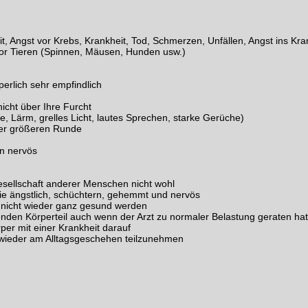
eit, Angst vor Krebs, Krankheit, Tod, Schmerzen, Unfällen, Angst ins 
 vor Tieren (Spinnen, Mäusen, Hunden usw.)
perlich sehr empfindlich
icht über Ihre Furcht
e, Lärm, grelles Licht, lautes Sprechen, starke Gerüche)
ner größeren Runde
en nervös
Gesellschaft anderer Menschen nicht wohl
ie ängstlich, schüchtern, gehemmt und nervös
e nicht wieder ganz gesund werden
nden Körperteil auch wenn der Arzt zu normaler Belastung geraten hat
rper mit einer Krankheit darauf
t, wieder am Alltagsgeschehen teilzunehmen