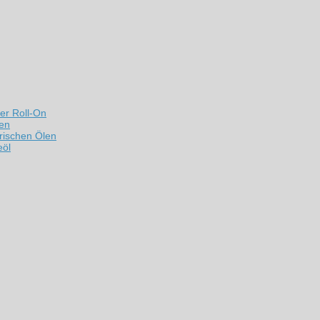
er Roll-On
len
rischen Ölen
eöl