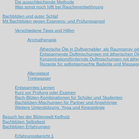
Die ausschleichende Methode
Was sonst noch hilft bei Raucherentwöhnung
Bachblüten und guter Schlaf
Mit Bachblüten gegen Examens- und Prüfungsangst
Verschiedene Tipps und Hilfen
Aromatherapie
Ätherische Öle in Duftvernebler, als Raumspray od
Entspannende Duftmischungen mit ätherischen Ö
Konzentrationsfördernde Duftmischungen mit äthe
Rezepte für selbstgemachte Badeöle und Massag
Allergietest
Trinkwasser
Entspanntes Lernen
Kurz vor Prüfung oder Examen
Bach-Blüten-Kombinationen für Schüler und Studenten
Bachblüten-Mischungen für Partner und Angehörige
Weitere Unterstützung: Yoga und Kinesiologie
Besuch bei der Blütenwelt Keilholz
Bachblüten Selbsttest
Bachblüten Erfahrungen
Erfahrungsbericht 1