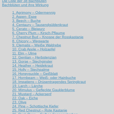
Die Liste der 38 Bachblüten
Bachblüten und ihre Wirkung
1. Agrimony – Odermennig
2. Aspen- Espe
3. Beech – Buche
4. Centaury – Tausendgüldenkraut
5. Cerato – Bleiwurz
6. Cherry Plum – Kirsch-Pflaume
7. Chestnut Bud – Knospe der Rosskastanie
8. Chicory – Wegwarte
9. Clematis – Weiße Waldrebe
10. Crab Apple – Holzapfel
11. Elm – Ulme
12. Gentian – Herbstenzian
13. Gorse – Stechginster
14. Heather – Heidekraut
15. Holly – Stechpalme
16. Honeysuckle – Geißblatt
17. Hornbeam – Weiß- oder Hainbuche
18. Impatiens – Drüsentragendes Springkraut
19. Larch – Lärche
20. Mimulus – Gefleckte Gauklerblume
21. Mustard – Ackersenf
22. Oak – Eiche
23. Olive
24. Pine – Schottische Kiefer
25. Red Chestnut – Rote Kastanie