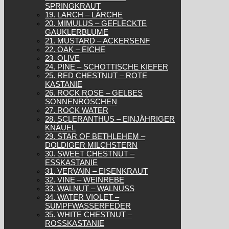
SPRINGKRAUT
19. LARCH – LÄRCHE
20. MIMULUS – GEFLECKTE
GAUKLERBLUME
21. MUSTARD – ACKERSENF
22. OAK – EICHE
23. OLIVE
24. PINE – SCHOTTISCHE KIEFER
25. RED CHESTNUT – ROTE
KASTANIE
26. ROCK ROSE – GELBES
SONNENRÖSCHEN
27. ROCK WATER
28. SCLERANTHUS – EINJÄHRIGER
KNÄUEL
29. STAR OF BETHLEHEM –
DOLDIGER MILCHSTERN
30. SWEET CHESTNUT –
ESSKASTANIE
31. VERVAIN – EISENKRAUT
32. VINE – WEINREBE
33. WALNUT – WALNUSS
34. WATER VIOLET –
SUMPFWASSERFEDER
35. WHITE CHESTNUT –
ROSSKASTANIE