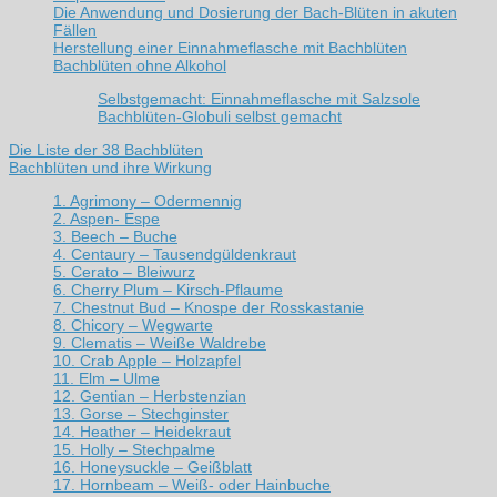
Die Anwendung und Dosierung der Bach-Blüten in akuten
Fällen
Herstellung einer Einnahmeflasche mit Bachblüten
Bachblüten ohne Alkohol
Selbstgemacht: Einnahmeflasche mit Salzsole
Bachblüten-Globuli selbst gemacht
Die Liste der 38 Bachblüten
Bachblüten und ihre Wirkung
1. Agrimony – Odermennig
2. Aspen- Espe
3. Beech – Buche
4. Centaury – Tausendgüldenkraut
5. Cerato – Bleiwurz
6. Cherry Plum – Kirsch-Pflaume
7. Chestnut Bud – Knospe der Rosskastanie
8. Chicory – Wegwarte
9. Clematis – Weiße Waldrebe
10. Crab Apple – Holzapfel
11. Elm – Ulme
12. Gentian – Herbstenzian
13. Gorse – Stechginster
14. Heather – Heidekraut
15. Holly – Stechpalme
16. Honeysuckle – Geißblatt
17. Hornbeam – Weiß- oder Hainbuche