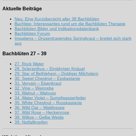
Aktuelle Beiträge
Neu: Eine Kurzübersicht aller 38 Bachblüten
Buchtipp: Interessantes rund um die Bachblüten Therapie
Bachblüten Bilder und Indikationsdatenbank
Bachblüten Forum
Impatiens – Drüsentragendes Springkraut – breitet sich stark
aus
Bachblüten 27 – 39
27. Rock Water
28. Scleranthus – Einjähriger Knäuel
29. Star of Bethlehem – Doldiger Milchstern
30. Sweet Chestnut – Esskastanie
31. Vervain – Eisenkraut
32. Vine – Weinrebe
33. Walnut – Walnuss
34. Water Violet – Sumpfwasserfeder
35. White Chestnut – Rosskastanie
36. Wild Oat – Waldtrespe
37. Wild Rose – Heckenrose
38. Willow – Gelbe Weide
39. Notfalltropfen