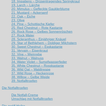
18. Impatiens – Drüsentragendes Springkraut
19. Larch – Lärche
20. Mimulus – Gefleckte Gauklerblume
21. Mustard – Ackersenf
22. Oak – Eiche
23. Olive
24. Pine – Schottische Kiefer
25. Red Chestnut – Rote Kastanie
26. Rock Rose – Gelbes Sonnenröschen
27. Rock Water
28. Scleranthus – Einjähriger Knäuel
29. Star of Bethlehem – Doldiger Milchstern
30. Sweet Chestnut – Esskastanie
31. Vervain – Eisenkraut
32. Vine – Weinrebe
33. Walnut – Walnuss
34. Water Violet – Sumpfwasserfeder
35. White Chestnut – Rosskastanie
36. Wild Oat – Waldtrespe
37. Wild Rose – Heckenrose
38. Willow – Gelbe Weide
39. Notfalltropfen
Die Notfalltropfen
Die Notfall-Creme
Umschlag mit Notfalltropfen
Die zwölf Heiler