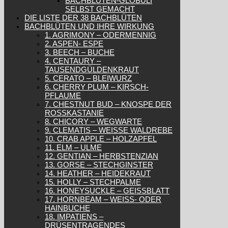
BACHBLÜTEN-GLOBULI
SELBST GEMACHT
DIE LISTE DER 38 BACHBLÜTEN
BACHBLÜTEN UND IHRE WIRKUNG
1. AGRIMONY – ODERMENNIG
2. ASPEN- ESPE
3. BEECH – BUCHE
4. CENTAURY –
TAUSENDGÜLDENKRAUT
5. CERATO – BLEIWURZ
6. CHERRY PLUM – KIRSCH-
PFLAUME
7. CHESTNUT BUD – KNOSPE DER
ROSSKASTANIE
8. CHICORY – WEGWARTE
9. CLEMATIS – WEISSE WALDREBE
10. CRAB APPLE – HOLZAPFEL
11. ELM – ULME
12. GENTIAN – HERBSTENZIAN
13. GORSE – STECHGINSTER
14. HEATHER – HEIDEKRAUT
15. HOLLY – STECHPALME
16. HONEYSUCKLE – GEISSBLATT
17. HORNBEAM – WEISS- ODER H
AINBUCHE
18. IMPATIENS –
DRÜSENTRAGENDES