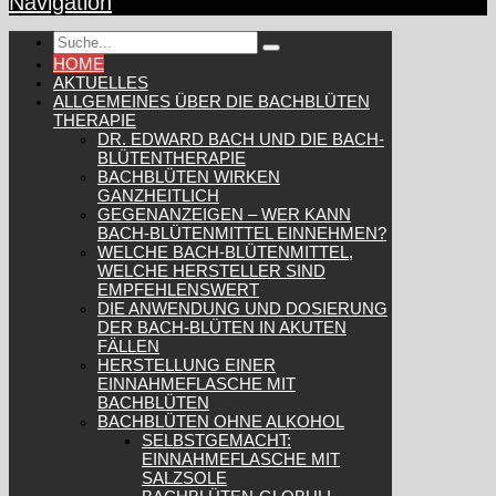
Navigation
HOME
AKTUELLES
ALLGEMEINES ÜBER DIE BACHBLÜTEN
THERAPIE
DR. EDWARD BACH UND DIE BACH-
BLÜTENTHERAPIE
BACHBLÜTEN WIRKEN
GANZHEITLICH
GEGENANZEIGEN – WER KANN
BACH-BLÜTENMITTEL EINNEHMEN?
WELCHE BACH-BLÜTENMITTEL,
WELCHE HERSTELLER SIND
EMPFEHLENSWERT
DIE ANWENDUNG UND DOSIERUNG
DER BACH-BLÜTEN IN AKUTEN
FÄLLEN
HERSTELLUNG EINER
EINNAHMEFLASCHE MIT
BACHBLÜTEN
BACHBLÜTEN OHNE ALKOHOL
SELBSTGEMACHT:
EINNAHMEFLASCHE MIT
SALZSOLE