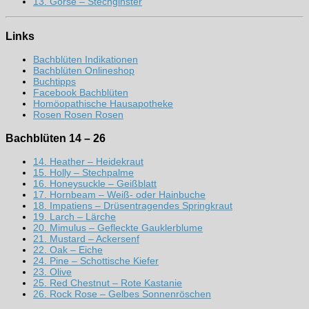
13. Gorse – Stechginster
Links
Bachblüten Indikationen
Bachblüten Onlineshop
Buchtipps
Facebook Bachblüten
Homöopathische Hausapotheke
Rosen Rosen Rosen
Bachblüten 14 – 26
14. Heather – Heidekraut
15. Holly – Stechpalme
16. Honeysuckle – Geißblatt
17. Hornbeam – Weiß- oder Hainbuche
18. Impatiens – Drüsentragendes Springkraut
19. Larch – Lärche
20. Mimulus – Gefleckte Gauklerblume
21. Mustard – Ackersenf
22. Oak – Eiche
24. Pine – Schottische Kiefer
23. Olive
25. Red Chestnut – Rote Kastanie
26. Rock Rose – Gelbes Sonnenröschen