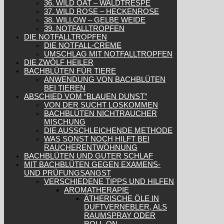
36. WILD OAT – WALDTRESPE
37. WILD ROSE – HECKENROSE
38. WILLOW – GELBE WEIDE
39. NOTFALLTROPFEN
DIE NOTFALLTROPFEN
DIE NOTFALL-CREME
UMSCHLAG MIT NOTFALLTROPFEN
DIE ZWÖLF HEILER
BACHBLÜTEN FÜR TIERE
ANWENDUNG VON BACHBLÜTEN
BEI TIEREN
ABSCHIED VOM “BLAUEN DUNST”
VON DER SUCHT LOSKOMMEN
BACHBLÜTEN NICHTRAUCHER
MISCHUNG
DIE AUSSCHLEICHENDE METHODE
WAS SONST NOCH HILFT BEI
RAUCHERENTWÖHNUNG
BACHBLÜTEN UND GUTER SCHLAF
MIT BACHBLÜTEN GEGEN EXAMENS-
UND PRÜFUNGSANGST
VERSCHIEDENE TIPPS UND HILFEN
AROMATHERAPIE
ÄTHERISCHE ÖLE IN
DUFTVERNEBLER, ALS
RAUMSPRAY ODER
ROLL-ON