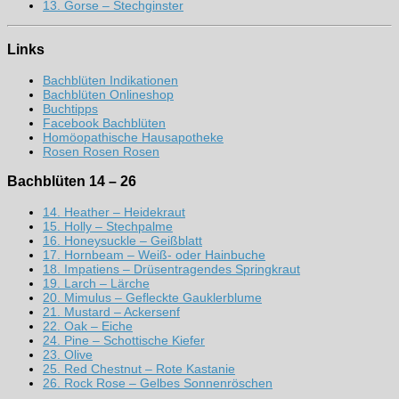
13. Gorse – Stechginster
Links
Bachblüten Indikationen
Bachblüten Onlineshop
Buchtipps
Facebook Bachblüten
Homöopathische Hausapotheke
Rosen Rosen Rosen
Bachblüten 14 – 26
14. Heather – Heidekraut
15. Holly – Stechpalme
16. Honeysuckle – Geißblatt
17. Hornbeam – Weiß- oder Hainbuche
18. Impatiens – Drüsentragendes Springkraut
19. Larch – Lärche
20. Mimulus – Gefleckte Gauklerblume
21. Mustard – Ackersenf
22. Oak – Eiche
24. Pine – Schottische Kiefer
23. Olive
25. Red Chestnut – Rote Kastanie
26. Rock Rose – Gelbes Sonnenröschen