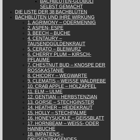
BACHBLÜTEN-GLOBULI
SELBST GEMACHT
DIE LISTE DER 38 BACHBLÜTEN
BACHBLÜTEN UND IHRE WIRKUNG
1. AGRIMONY – ODERMENNIG
2. ASPEN- ESPE
3. BEECH – BUCHE
4. CENTAURY –
TAUSENDGÜLDENKRAUT
5. CERATO – BLEIWURZ
6. CHERRY PLUM – KIRSCH-
PFLAUME
7. CHESTNUT BUD – KNOSPE DER
ROSSKASTANIE
8. CHICORY – WEGWARTE
9. CLEMATIS – WEISSE WALDREBE
10. CRAB APPLE – HOLZAPFEL
11. ELM – ULME
12. GENTIAN – HERBSTENZIAN
13. GORSE – STECHGINSTER
14. HEATHER – HEIDEKRAUT
15. HOLLY – STECHPALME
16. HONEYSUCKLE – GEISSBLATT
17. HORNBEAM – WEISS- ODER H
AINBUCHE
18. IMPATIENS –
DRÜSENTRAGENDES