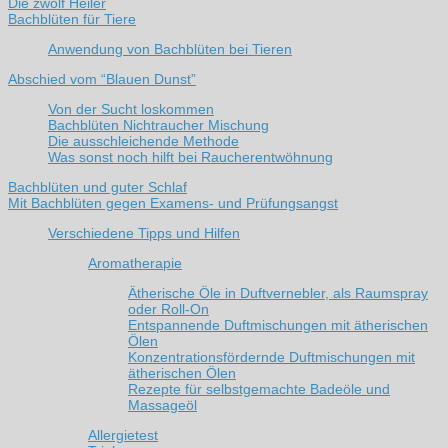
Die zwölf Heiler
Bachblüten für Tiere
Anwendung von Bachblüten bei Tieren
Abschied vom “Blauen Dunst”
Von der Sucht loskommen
Bachblüten Nichtraucher Mischung
Die ausschleichende Methode
Was sonst noch hilft bei Raucherentwöhnung
Bachblüten und guter Schlaf
Mit Bachblüten gegen Examens- und Prüfungsangst
Verschiedene Tipps und Hilfen
Aromatherapie
Ätherische Öle in Duftvernebler, als Raumspray
oder Roll-On
Entspannende Duftmischungen mit ätherischen
Ölen
Konzentrationsfördernde Duftmischungen mit
ätherischen Ölen
Rezepte für selbstgemachte Badeöle und
Massageöl
Allergietest