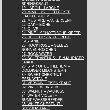
SPRINGKRAUT
19. LARCH – LÄRCHE
20. MIMULUS – GEFLECKTE
GAUKLERBLUME
21. MUSTARD – ACKERSENF
22. OAK – EICHE
23. OLIVE
24. PINE – SCHOTTISCHE KIEFER
25. RED CHESTNUT – ROTE
KASTANIE
26. ROCK ROSE – GELBES
SONNENRÖSCHEN
27. ROCK WATER
28. SCLERANTHUS – EINJÄHRIGER
KNÄUEL
29. STAR OF BETHLEHEM –
DOLDIGER MILCHSTERN
30. SWEET CHESTNUT –
ESSKASTANIE
31. VERVAIN – EISENKRAUT
32. VINE – WEINREBE
33. WALNUT – WALNUSS
34. WATER VIOLET –
SUMPFWASSERFEDER
35. WHITE CHESTNUT –
ROSSKASTANIE