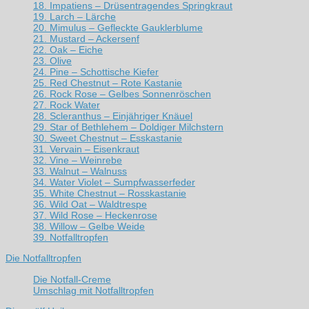
18. Impatiens – Drüsentragendes Springkraut
19. Larch – Lärche
20. Mimulus – Gefleckte Gauklerblume
21. Mustard – Ackersenf
22. Oak – Eiche
23. Olive
24. Pine – Schottische Kiefer
25. Red Chestnut – Rote Kastanie
26. Rock Rose – Gelbes Sonnenröschen
27. Rock Water
28. Scleranthus – Einjähriger Knäuel
29. Star of Bethlehem – Doldiger Milchstern
30. Sweet Chestnut – Esskastanie
31. Vervain – Eisenkraut
32. Vine – Weinrebe
33. Walnut – Walnuss
34. Water Violet – Sumpfwasserfeder
35. White Chestnut – Rosskastanie
36. Wild Oat – Waldtrespe
37. Wild Rose – Heckenrose
38. Willow – Gelbe Weide
39. Notfalltropfen
Die Notfalltropfen
Die Notfall-Creme
Umschlag mit Notfalltropfen