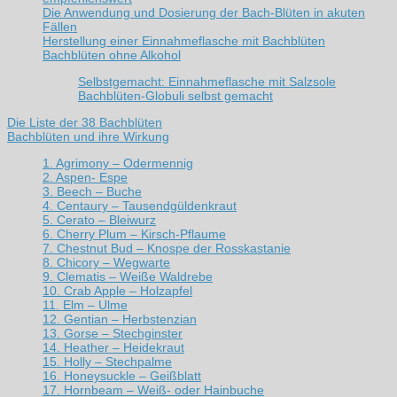
Die Anwendung und Dosierung der Bach-Blüten in akuten
Fällen
Herstellung einer Einnahmeflasche mit Bachblüten
Bachblüten ohne Alkohol
Selbstgemacht: Einnahmeflasche mit Salzsole
Bachblüten-Globuli selbst gemacht
Die Liste der 38 Bachblüten
Bachblüten und ihre Wirkung
1. Agrimony – Odermennig
2. Aspen- Espe
3. Beech – Buche
4. Centaury – Tausendgüldenkraut
5. Cerato – Bleiwurz
6. Cherry Plum – Kirsch-Pflaume
7. Chestnut Bud – Knospe der Rosskastanie
8. Chicory – Wegwarte
9. Clematis – Weiße Waldrebe
10. Crab Apple – Holzapfel
11. Elm – Ulme
12. Gentian – Herbstenzian
13. Gorse – Stechginster
14. Heather – Heidekraut
15. Holly – Stechpalme
16. Honeysuckle – Geißblatt
17. Hornbeam – Weiß- oder Hainbuche