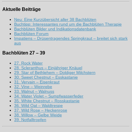
Aktuelle Beiträge
Neu: Eine Kurzübersicht aller 38 Bachblüten
Buchtipp: Interessantes rund um die Bachblüten Therapie
Bachblüten Bilder und Indikationsdatenbank
Bachblüten Forum
Impatiens – Drüsentragendes Springkraut – breitet sich stark
aus
Bachblüten 27 – 39
27. Rock Water
28. Scleranthus – Einjähriger Knäuel
29. Star of Bethlehem – Doldiger Milchstern
30. Sweet Chestnut – Esskastanie
31. Vervain – Eisenkraut
32. Vine – Weinrebe
33. Walnut – Walnuss
34. Water Violet – Sumpfwasserfeder
35. White Chestnut – Rosskastanie
36. Wild Oat – Waldtrespe
37. Wild Rose – Heckenrose
38. Willow – Gelbe Weide
39. Notfalltropfen