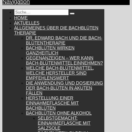
Navigation
HOME
AKTUELLES
ALLGEMEINES ÜBER DIE BACHBLÜTEN
THERAPIE
DR. EDWARD BACH UND DIE BACH-
BLÜTENTHERAPIE
BACHBLÜTEN WIRKEN
GANZHEITLICH
GEGENANZEIGEN – WER KANN
BACH-BLÜTENMITTEL EINNEHMEN?
WELCHE BACH-BLÜTENMITTEL,
WELCHE HERSTELLER SIND
EMPFEHLENSWERT
DIE ANWENDUNG UND DOSIERUNG
DER BACH-BLÜTEN IN AKUTEN
FÄLLEN
HERSTELLUNG EINER
EINNAHMEFLASCHE MIT
BACHBLÜTEN
BACHBLÜTEN OHNE ALKOHOL
SELBSTGEMACHT:
EINNAHMEFLASCHE MIT
SALZSOLE